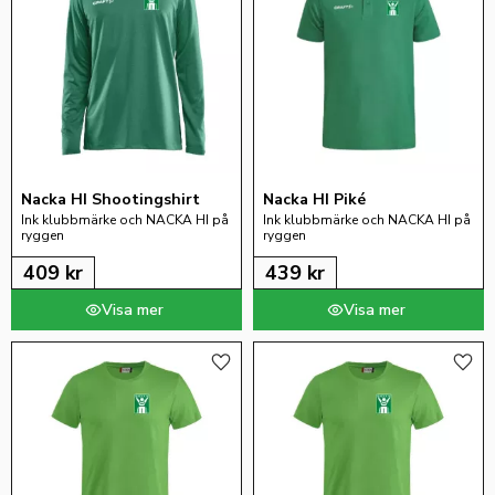
Nacka HI Shootingshirt
Nacka HI Piké
Ink klubbmärke och NACKA HI på 
Ink klubbmärke och NACKA HI på 
ryggen
ryggen
409
kr
439
kr
Lägg till i favoriter
Lägg 