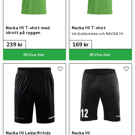
Nacka HI T-shirt med 
Nacka HI T-shirt
idrott på ryggen
Ink klubbmärke och NACKA HI
239
kr
169
kr
Lägg till i favoriter
Lägg 
Nacka HI Ledar/fritids
Nacka HI 