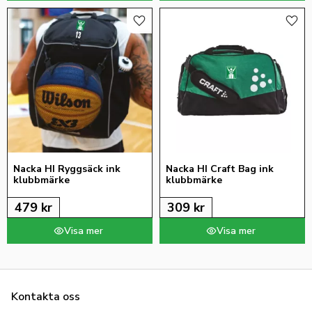
Lägg till i favoriter
Lägg 
Nacka HI Ryggsäck ink 
Nacka HI Craft Bag ink 
klubbmärke
klubbmärke
479
kr
309
kr
Kontakta oss