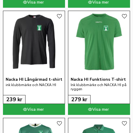
Lägg till i favoriter
Lägg 
Nacka HI Långärmad t-shirt
Nacka HI Funktions T-shirt
ink klubbmärke och NACKA HI
Ink klubbmärke och NACKA HI på 
ryggen
239
kr
279
kr
Lägg till i favoriter
Lägg 