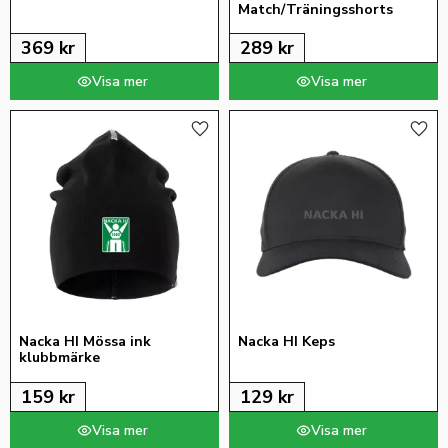
Match/Träningsshorts
369
kr
289
kr
Lägg till i favoriter
Lägg 
Nacka HI Mössa ink 
Nacka HI Keps
klubbmärke
159
kr
129
kr