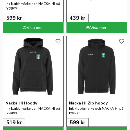
Ink klubbmärke och NACKA HI på 
ryggen
599
kr
439
kr
Lägg till i favoriter
Lägg 
Nacka HI Hoody
Nacka HI Zip hoody
Ink klubbmärke och NACKA HI på 
Ink klubbmärke och NACKA HI på 
ryggen
ryggen
519
kr
599
kr