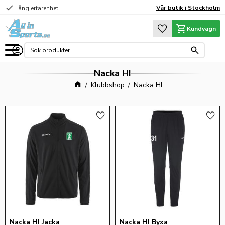
check
Vår butik i Stockholm
Lång erfarenhet
Meny
Favoriter
Kundvagn
Nacka HI
Klubbshop
Nacka HI
Lägg till i favoriter
Lägg 
Nacka HI Jacka
Nacka HI Byxa