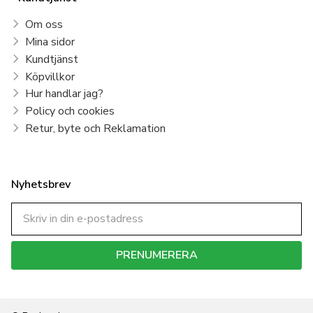
Om oss
Mina sidor
Kundtjänst
Köpvillkor
Hur handlar jag?
Policy och cookies
Retur, byte och Reklamation
Nyhetsbrev
PRENUMERERA
Dina personuppgifter behandlas i enlighet med vår
integritetspolicy
.