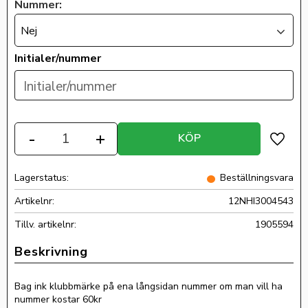
Nummer:
Nej
Initialer/nummer
Antal
-
+
KÖP
Lägg ti
Lagerstatus
Beställningsvara
Artikelnr
12NHI3004543
Tillv. artikelnr
1905594
Bag ink klubbmärke på ena långsidan nummer om man vill ha
nummer kostar 60kr