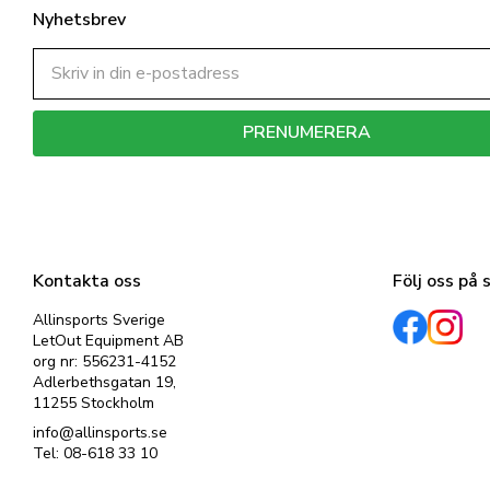
Nyhetsbrev
PRENUMERERA
Dina personuppgifter behandlas i enlighet med vår
integritetspolicy
.
Kontakta oss
Följ oss på 
Allinsports Sverige
LetOut Equipment AB
org nr: 556231-4152
Adlerbethsgatan 19,
11255 Stockholm
info@allinsports.se
Tel: 08-618 33 10