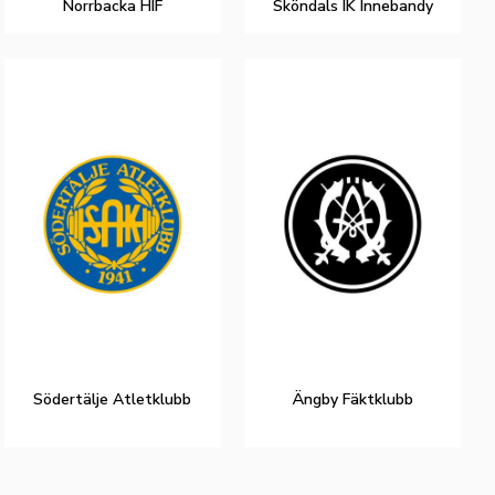
Norrbacka HIF
Sköndals IK Innebandy
Södertälje Atletklubb
Ängby Fäktklubb