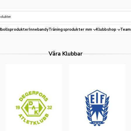
bollsprodukter
Innebandy
Träningsprodukter mm
Klubbshop
Team
Våra Klubbar