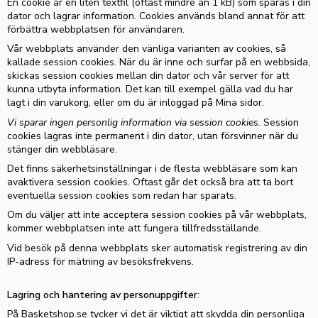
En cookie är en liten textfil (oftast mindre än 1 kB) som sparas i din
dator och lagrar information. Cookies används bland annat för att
förbättra webbplatsen för användaren.
Vår webbplats använder den vänliga varianten av cookies, så
kallade session cookies. När du är inne och surfar på en webbsida,
skickas session cookies mellan din dator och vår server för att
kunna utbyta information. Det kan till exempel gälla vad du har
lagt i din varukorg, eller om du är inloggad på Mina sidor.
Vi sparar ingen personlig information via session cookies.
Session
cookies lagras inte permanent i din dator, utan försvinner när du
stänger din webbläsare.
Det finns säkerhetsinställningar i de flesta webbläsare som kan
avaktivera session cookies. Oftast går det också bra att ta bort
eventuella session cookies som redan har sparats.
Om du väljer att inte acceptera session cookies på vår webbplats,
kommer webbplatsen inte att fungera tillfredsställande.
Vid besök på denna webbplats sker automatisk registrering av din
IP-adress för mätning av besöksfrekvens.
Lagring och hantering av personuppgifter
:
P
å
Basketshop.se
tycker vi det är viktigt att skydda din personliga