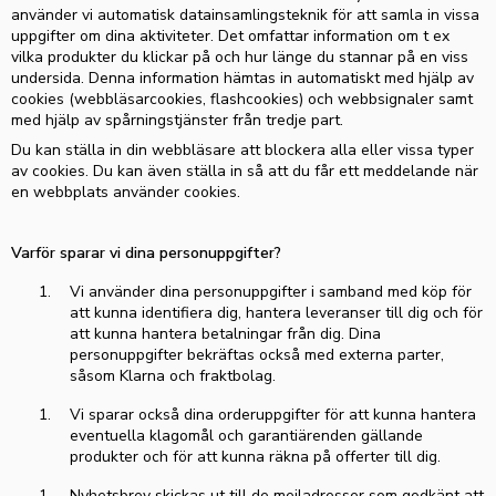
använder vi automatisk datainsamlingsteknik för att samla in vissa
uppgifter om dina aktiviteter. Det omfattar information om t ex
vilka produkter du klickar på och hur länge du stannar på en viss
undersida. Denna information hämtas in automatiskt med hjälp av
cookies (webbläsarcookies,
flashcookies
) och webbsignaler samt
med hjälp av spårningstjänster från tredje part.
Du kan ställa in din webbläsare att blockera alla eller vissa typer
av cookies. Du kan även ställa in så att du får ett meddelande när
en webbplats använder cookies.
Varför sparar vi dina personuppgifter?
Vi använder dina personuppgifter i samband med köp för
att kunna identifiera dig, hantera leveranser till dig och för
att kunna hantera betalningar från dig. Dina
personuppgifter bekräftas också med externa parter,
såsom Klarna och fraktbolag.
Vi sparar också dina orderuppgifter för att kunna hantera
eventuella klagomål och garantiärenden gällande
produkter och för att kunna räkna på offerter till dig.
Nyhetsbrev skickas ut till de mejladresser som godkänt att