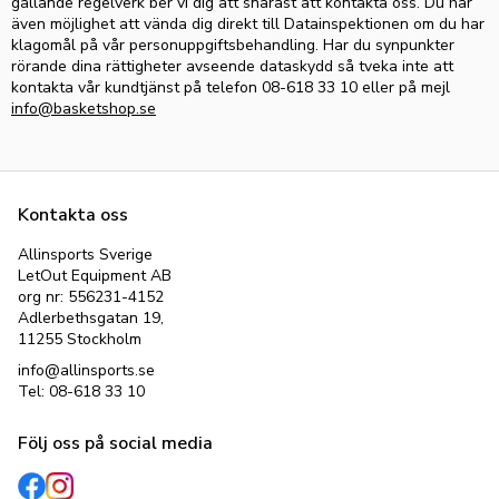
gällande regelverk ber vi dig att snarast
att kontakta
oss.
Du har
även möjlighet att vända dig direkt till Datainspektionen om du har
klagomål på vår personuppgiftsbehandling. Har du synpunkter
rörande dina rättigheter avseende dataskydd så tveka inte att
kontakta vår kundtjänst på telefon 08-
618 33 10
eller på mejl
info@basketshop.se
Kontakta oss
Allinsports Sverige
LetOut Equipment AB
org nr: 556231-4152
Adlerbethsgatan 19,
11255 Stockholm
info@allinsports.se
Tel: 08-618 33 10
Följ oss på social media