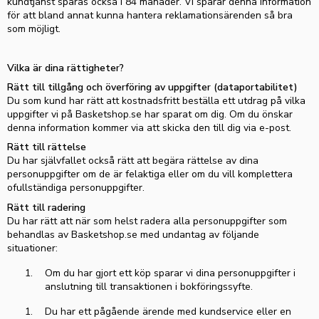
kundtjänst sparas också i
84
månader. Vi sparar denna information
för att bland annat kunna hantera reklamationsärenden så bra
som möjligt.
Vilka är dina rättigheter?
Rätt till tillgång och överföring av uppgifter (dataportabilitet)
Du som kund har rätt att kostnadsfritt beställa ett utdrag på vilka
uppgifter vi på
Basketshop.se
har sparat om dig. Om du önskar
denna information kommer via att skicka den till dig via e-post.
Rätt till rättelse
Du har självfallet också rätt att begära rättelse av dina
personuppgifter om de är felaktiga eller om du vill komplettera
ofullständiga personuppgifter.
Rätt till radering
Du har rätt att när som helst radera alla personuppgifter som
behandlas av
Basketshop.se
med undantag av följande
situationer:
Om du har gjort ett köp sparar vi dina personuppgifter i
anslutning till transaktionen i bokföringssyfte.
Du har ett pågående ärende med kundservice eller en