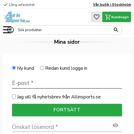
check
Vår butik i Stockholm
Lång erfarenhet
Meny
Favoriter
Kundvagn
Mina sidor
Ny kund
Redan kund
logga in
Jag vill få nyhetsbrev från Allinsports.se
FORTSÄTT
visibility