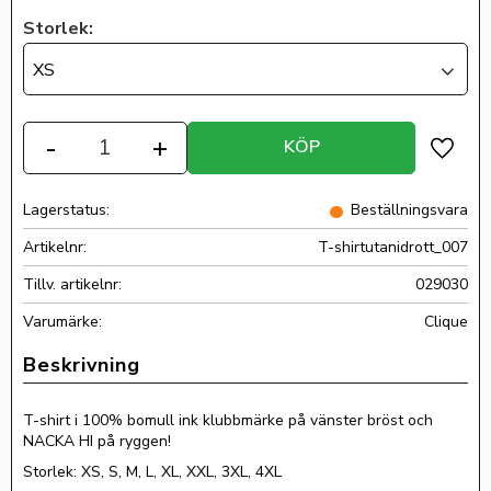
Storlek:
XS
Antal
-
+
KÖP
Lägg ti
Lagerstatus
Beställningsvara
Artikelnr
T-shirtutanidrott_007
Tillv. artikelnr
029030
Clique
T-shirt i 100% bomull ink klubbmärke på vänster bröst och
NACKA HI på ryggen!
Storlek: XS, S, M, L, XL, XXL, 3XL, 4XL