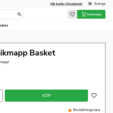
Sverige
Vår butik i Stockholm
Favoriter
Kundvagn
sales
tikmapp Basket
kmapp!
KÖP
Lägg till i 
Beställningsvara