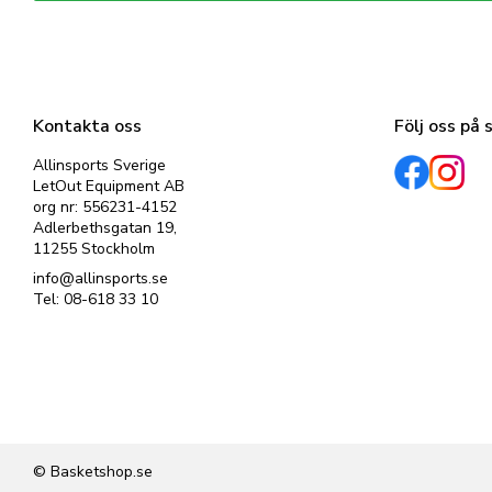
Dina personuppgifter behandlas i enlighet med vår
integritetspolicy
.
Kontakta oss
Följ oss på 
Allinsports Sverige
LetOut Equipment AB
org nr: 556231-4152
Adlerbethsgatan 19,
11255 Stockholm
info@allinsports.se
Tel: 08-618 33 10
© Basketshop.se