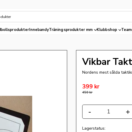
bollsprodukter
Innebandy
Träningsprodukter mm
Klubbshop
Team
Vikbar Tak
Nordens mest sålda takti
Nedsatt pris:
399
kr
Ordinarie pris:
450
kr
Antal
-
+
Lagerstatus