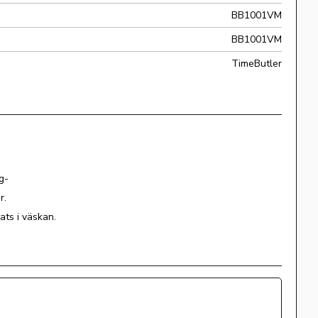
BB1001VM
BB1001VM
TimeButler
g-
r.
ats i väskan.