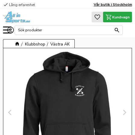
check
Vår butik i Stockholm
Lång erfarenhet
Meny
Favoriter
Kundvagn
Klubbshop
Västra AK