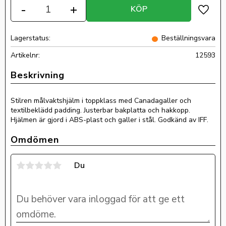
-
+
KÖP
Lägg ti
Lagerstatus
Beställningsvara
Artikelnr
12593
Stilren målvaktshjälm i toppklass med Canadagaller och
textilbeklädd padding. Justerbar bakplatta och hakkopp.
Hjälmen är gjord i ABS-plast och galler i stål. Godkänd av IFF.
Omdömen
Du