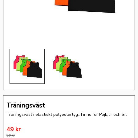
Träningsväst
Träningsväst i elastiskt polyestertyg.. Finns för Pojk, Jr och Sr.
Nedsatt pris:
49
kr
Ordinarie pris:
59
kr