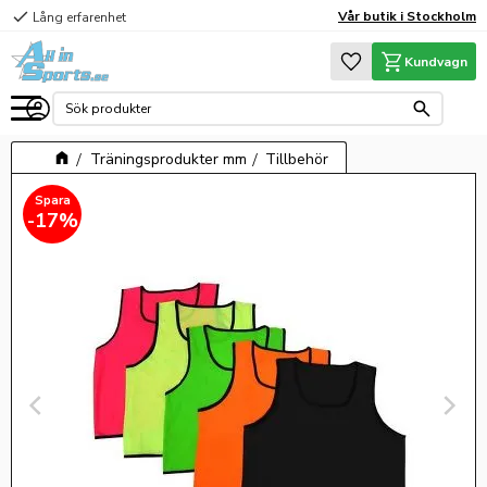
check
Vår butik i Stockholm
Lång erfarenhet
Meny
Favoriter
Kundvagn
Träningsprodukter mm
Tillbehör
17
%