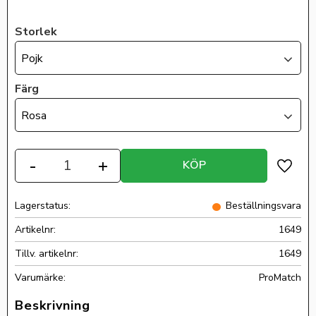
Storlek
Pojk
Färg
Rosa
Antal
-
+
KÖP
Lägg ti
Lagerstatus
Beställningsvara
Artikelnr
1649
Tillv. artikelnr
1649
ProMatch