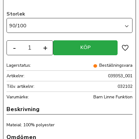
Storlek
90/100
Antal
-
+
KÖP
Lägg ti
Lagerstatus
Beställningsvara
Artikelnr
039353_001
Tillv. artikelnr
032102
Barn Linne Funktion
Mateial: 100% polyester
Omdömen