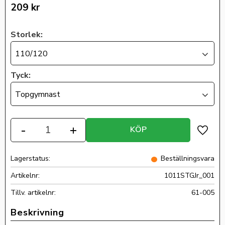
209
kr
Storlek:
110/120
Tyck:
Topgymnast
Antal
-
+
KÖP
Lägg ti
Lagerstatus
Beställningsvara
Artikelnr
1011STGJr_001
Tillv. artikelnr
61-005