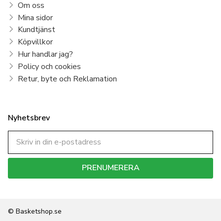
Om oss
Mina sidor
Kundtjänst
Köpvillkor
Hur handlar jag?
Policy och cookies
Retur, byte och Reklamation
Nyhetsbrev
PRENUMERERA
Dina personuppgifter behandlas i enlighet med vår
integritetspolicy
.
© Basketshop.se