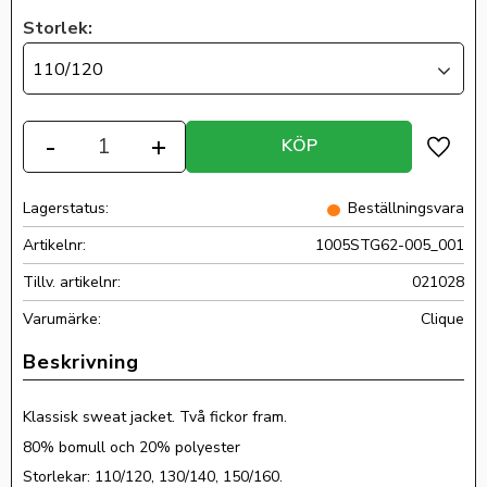
Storlek:
110/120
Antal
-
+
KÖP
Lägg ti
Lagerstatus
Beställningsvara
Artikelnr
1005STG62-005_001
Tillv. artikelnr
021028
Clique
Klassisk sweat jacket. Två fickor fram.
80% bomull och 20% polyester
Storlekar: 110/120, 130/140, 150/160.