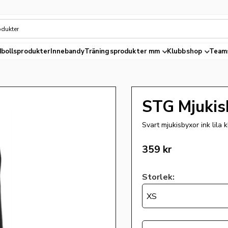
bollsprodukter
Innebandy
Träningsprodukter mm
Klubbshop
Team
STG Mjukis
Svart mjukisbyxor ink lila
359
kr
Storlek:
XS
Antal