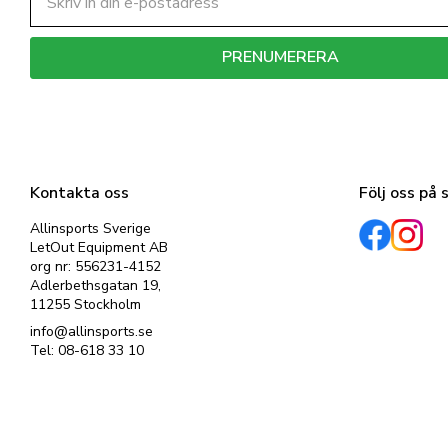
PRENUMERERA
Dina personuppgifter behandlas i enlighet med vår
integritetspolicy
.
Kontakta oss
Följ oss på 
Allinsports Sverige
LetOut Equipment AB
org nr: 556231-4152
Adlerbethsgatan 19,
11255 Stockholm
info@allinsports.se
Tel: 08-618 33 10