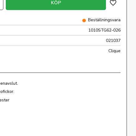
KÖP
Lägg till i 
Beställningsvara
1010STG62-026
021037
Clique
benavslut.
dofickor.
ester