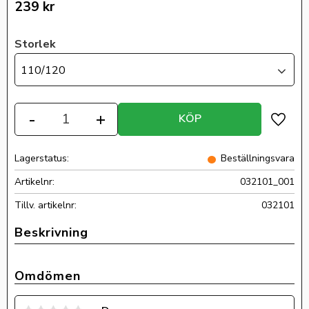
239
kr
Storlek
110/120
Antal
-
+
KÖP
Lägg ti
Lagerstatus
Beställningsvara
Artikelnr
032101_001
Tillv. artikelnr
032101
Omdömen