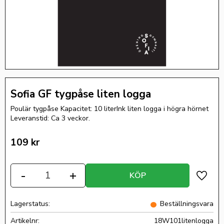
Sofia GF tygpåse liten logga
Poulär tygpåse Kapacitet: 10 literInk liten logga i högra hörnet
Leveranstid: Ca 3 veckor.
109
kr
Antal
-
+
KÖP
Lägg ti
Lagerstatus
Beställningsvara
Artikelnr
18W101litenlogga