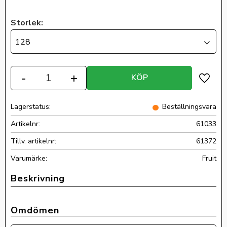
Storlek:
128
Antal
-
+
KÖP
Lägg ti
Lagerstatus
Beställningsvara
Artikelnr
61033
Tillv. artikelnr
61372
Fruit
Omdömen