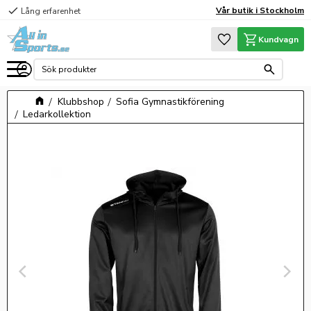
check
Vår butik i Stockholm
Lång erfarenhet
Meny
Favoriter
Kundvagn
Klubbshop
Sofia Gymnastikförening
Ledarkollektion