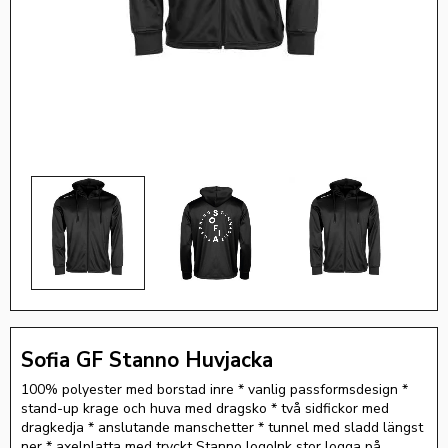
Sofia GF Stanno Huvjacka
100% polyester med borstad inre * vanlig passformsdesign *
stand-up krage och huva med dragsko * två sidfickor med
dragkedja * anslutande manschetter * tunnel med sladd längst
ner * axelplatta med tryckt Stanno logoInk stor logga på