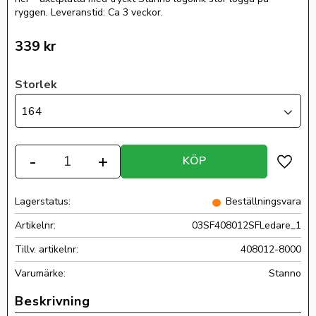
ryggen. Leveranstid: Ca 3 veckor.
339
kr
Storlek
164
Antal
-
+
KÖP
Lägg ti
Lagerstatus
Beställningsvara
Artikelnr
03SF408012SFLedare_1
Tillv. artikelnr
408012-8000
Stanno