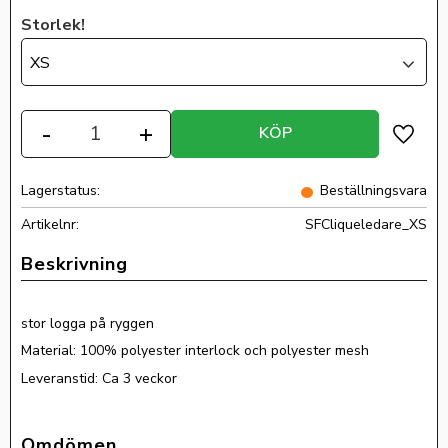
Storlek!
XS
Antal
-
+
KÖP
Lägg ti
Lagerstatus
Beställningsvara
Artikelnr
SFCliqueledare_XS
stor logga på ryggen
Material: 100% polyester interlock och polyester mesh
Leveranstid: Ca 3 veckor
Omdömen