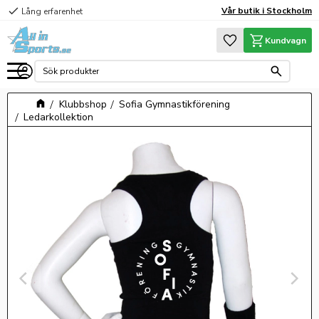
check
Vår butik i Stockholm
Lång erfarenhet
Meny
Favoriter
Kundvagn
Klubbshop
Sofia Gymnastikförening
Ledarkollektion