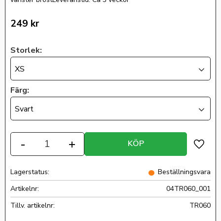
249
kr
Storlek:
XS
Färg:
Svart
Antal
-
+
KÖP
Lägg ti
Lagerstatus
Beställningsvara
Artikelnr
04TR060_001
Tillv. artikelnr
TR060