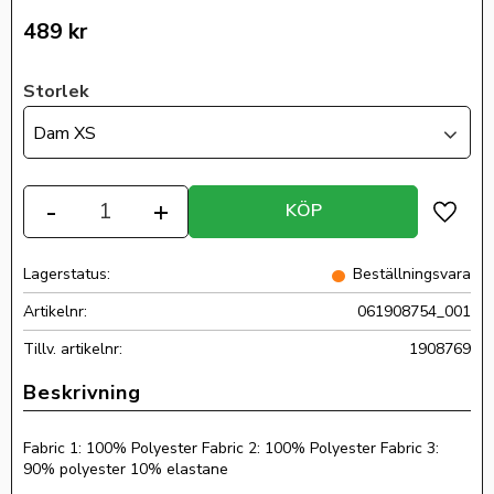
489
kr
Storlek
Dam XS
Antal
-
+
KÖP
Lägg ti
Lagerstatus
Beställningsvara
Artikelnr
061908754_001
Tillv. artikelnr
1908769
Fabric 1: 100% Polyester Fabric 2: 100% Polyester Fabric 3:
90% polyester 10% elastane