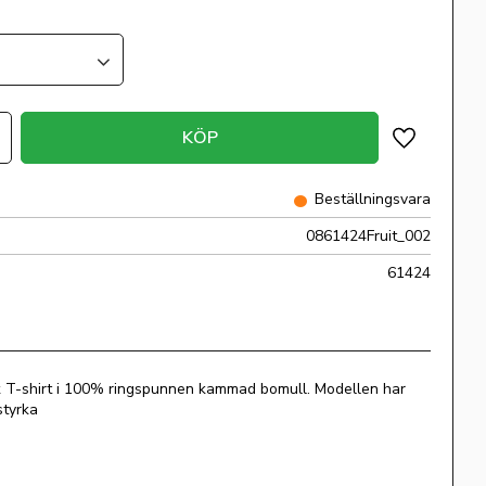
KÖP
Lägg till i 
Beställningsvara
0861424Fruit_002
61424
k T-shirt i 100% ringspunnen kammad bomull. Modellen har
tstyrka