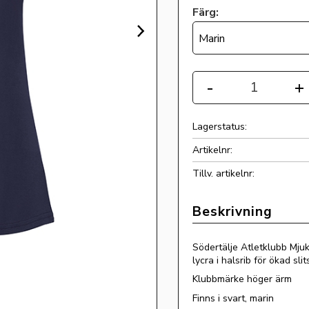
Färg:
Marin
Antal
-
+
Lagerstatus
Artikelnr
Tillv. artikelnr
Södertälje Atletklubb Mju
lycra i halsrib för ökad sli
Klubbmärke höger ärm
Finns i svart, marin