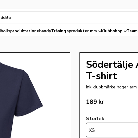
bollsprodukter
Innebandy
Träningsprodukter mm
Klubbshop
Team
Södertälje
T-shirt
Ink klubbmärke höger ärm
189
kr
Storlek:
XS