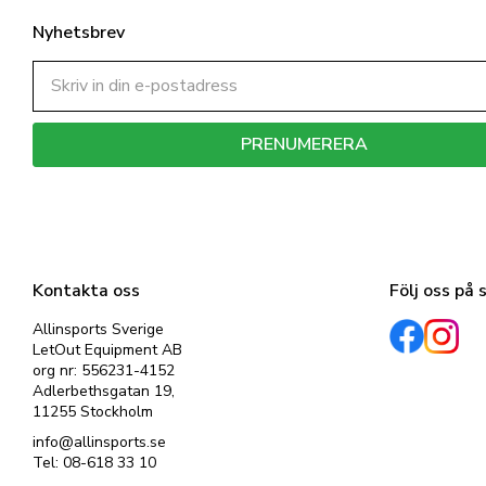
Nyhetsbrev
PRENUMERERA
Dina personuppgifter behandlas i enlighet med vår
integritetspolicy
.
Kontakta oss
Följ oss på 
Allinsports Sverige
LetOut Equipment AB
org nr: 556231-4152
Adlerbethsgatan 19,
11255 Stockholm
info@allinsports.se
Tel: 08-618 33 10