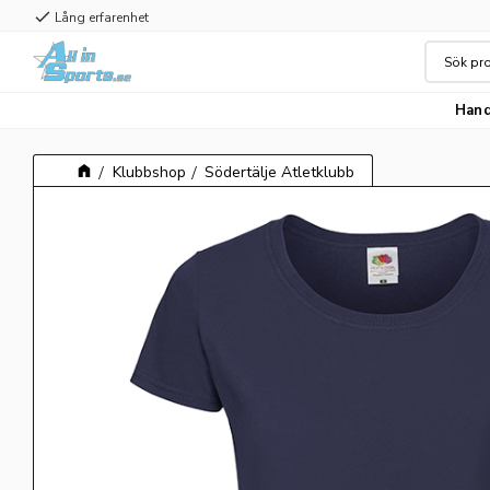
check
Lång erfarenhet
Hand
Klubbshop
Södertälje Atletklubb