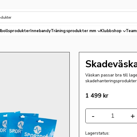
bollsprodukter
Innebandy
Träningsprodukter mm
Klubbshop
Team
Skadeväska
Väskan passar bra till lag
skadehanteringsprodukter
1 499
kr
Antal
-
+
Lagerstatus