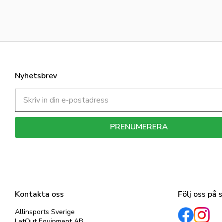
Nyhetsbrev
PRENUMERERA
Dina personuppgifter behandlas i enlighet med vår
integritetspolicy
.
Kontakta oss
Följ oss på 
Allinsports Sverige
LetOut Equipment AB