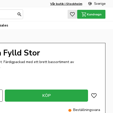
Sverige
Vår butik i Stockholm
Favoriter
Kundvagn
sales
 Fylld Stor
et. Färdigpackad med ett brett bassortiment av
.
KÖP
Lägg till i 
Beställningsvara