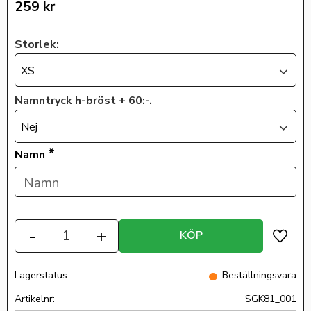
259
kr
Storlek:
XS
Namntryck h-bröst + 60:-.
Nej
*
Namn
Antal
-
+
KÖP
Lägg ti
Lagerstatus
Beställningsvara
Artikelnr
SGK81_001