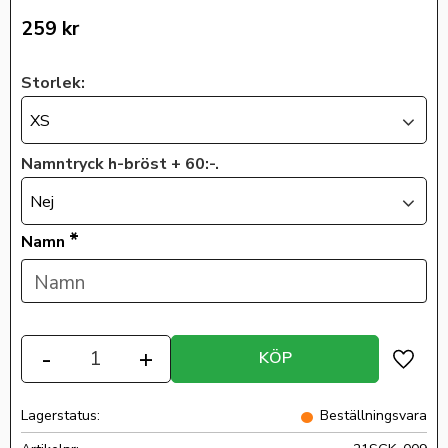
259
kr
Storlek:
XS
Namntryck h-bröst + 60:-.
Nej
*
Namn
Antal
-
+
KÖP
Lägg ti
Lagerstatus
Beställningsvara