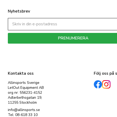
Nyhetsbrev
PRENUMERERA
Dina personuppgifter behandlas i enlighet med vår
integritetspolicy
.
Kontakta oss
Följ oss på 
Allinsports Sverige
LetOut Equipment AB
org nr: 556231-4152
Adlerbethsgatan 19,
11255 Stockholm
info@allinsports.se
Tel: 08-618 33 10