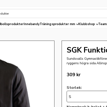
bollsprodukter
Innebandy
Träningsprodukter mm
Klubbshop
Team
SGK Funktio
Sundsvalls Gymnastikfören
ryggens högra sida.Allinsp
309
kr
Storlek:
S