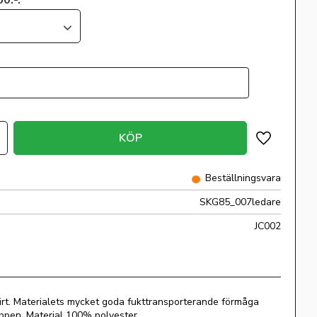
0:-.
KÖP
Lägg till i 
Beställningsvara
SKG85_007ledare
JC002
rt. Materialets mycket goda fukttransporterande förmåga
oppen. Material 100% polyester.