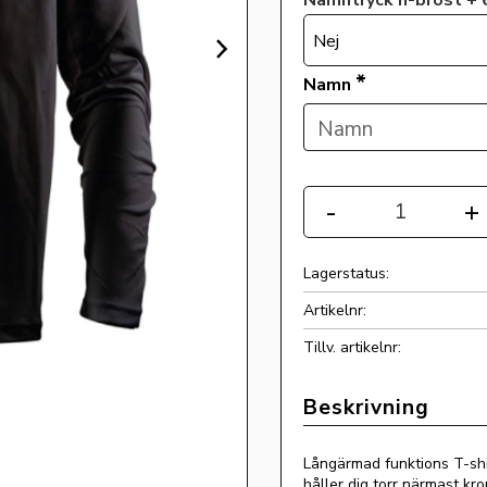
Namntryck h-bröst + 6
Nej
*
Namn
Antal
-
+
Lagerstatus
Artikelnr
Tillv. artikelnr
Långärmad funktions T-shi
håller dig torr närmast kr