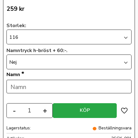
259
kr
Storlek:
116
Namntryck h-bröst + 60:-.
Nej
*
Namn
Antal
-
+
KÖP
Lägg ti
Lagerstatus
Beställningsvara