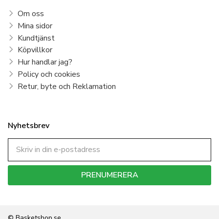
Om oss
Mina sidor
Kundtjänst
Köpvillkor
Hur handlar jag?
Policy och cookies
Retur, byte och Reklamation
Nyhetsbrev
PRENUMERERA
Dina personuppgifter behandlas i enlighet med vår
integritetspolicy
.
© Basketshop.se