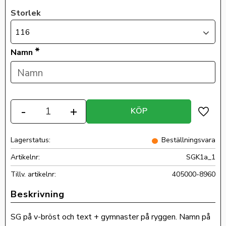
Storlek
116
*
Namn
Antal
-
+
KÖP
Lägg ti
Lagerstatus
Beställningsvara
Artikelnr
SGK1a_1
Tillv. artikelnr
405000-8960
SG på v-bröst och text + gymnaster på ryggen. Namn på