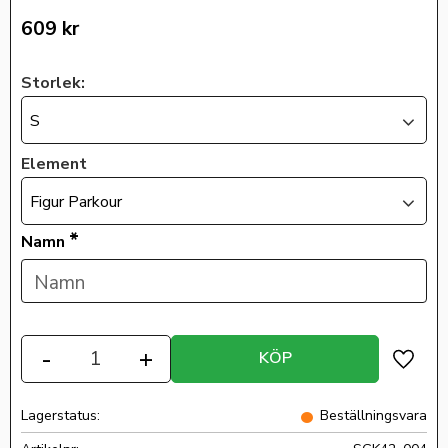
609
kr
Storlek:
S
Element
Figur Parkour
*
Namn
Antal
-
+
KÖP
Lägg ti
Lagerstatus
Beställningsvara