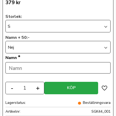
379
kr
Storlek:
S
Namn + 50:-
Nej
*
Namn
Antal
-
+
KÖP
Lägg ti
Lagerstatus
Beställningsvara
Artikelnr
SGK44_001