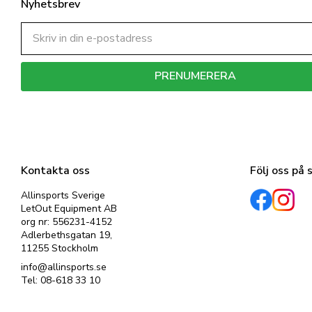
Nyhetsbrev
PRENUMERERA
Dina personuppgifter behandlas i enlighet med vår
integritetspolicy
.
Kontakta oss
Följ oss på 
Allinsports Sverige
LetOut Equipment AB
org nr: 556231-4152
Adlerbethsgatan 19,
11255 Stockholm
info@allinsports.se
Tel: 08-618 33 10