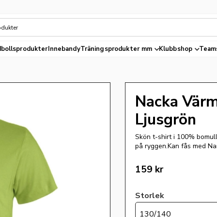
bollsprodukter
Innebandy
Träningsprodukter mm
Klubbshop
Team
Nacka Värm
Ljusgrön
Skön t-shirt i 100% bomul
på ryggen.Kan fås med Nam
159
kr
Storlek
130/140