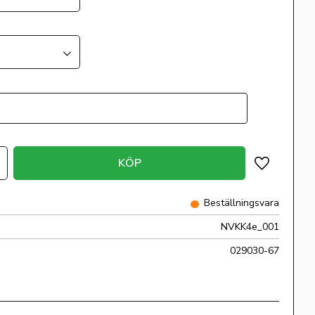
KÖP
Lägg till i 
Beställningsvara
NVKK4e_001
029030-67