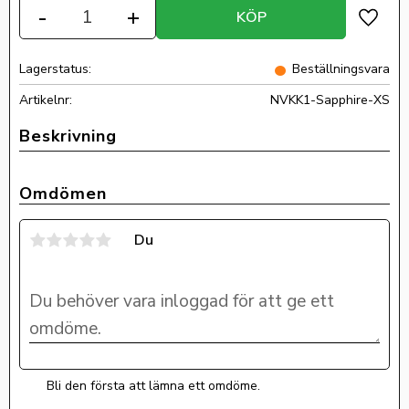
-
+
KÖP
Lägg ti
Lagerstatus
Beställningsvara
Artikelnr
NVKK1-Sapphire-XS
Omdömen
Du
Bli den första att lämna ett omdöme.