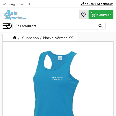
check
Vår butik i Stockholm
Lång erfarenhet
Meny
Favoriter
Kundvagn
Klubbshop
Nacka-Värmdö KK