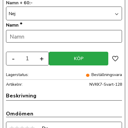
Namn + 60:-
Nej
*
Namn
Antal
-
+
KÖP
Lägg ti
Lagerstatus
Beställningsvara
Artikelnr
NVKK7-Svart-128
Omdömen