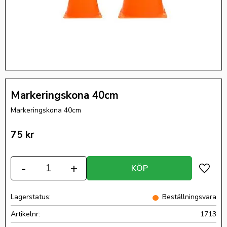
Markeringskona 40cm
Markeringskona 40cm
75
kr
Antal
-
+
KÖP
Lägg ti
Lagerstatus
Beställningsvara
Artikelnr
1713