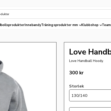
bollsprodukter
Innebandy
Träningsprodukter mm
Klubbshop
Team
Love Handb
Love Handball Hoody.
300
kr
Storlek
130/140
Antal