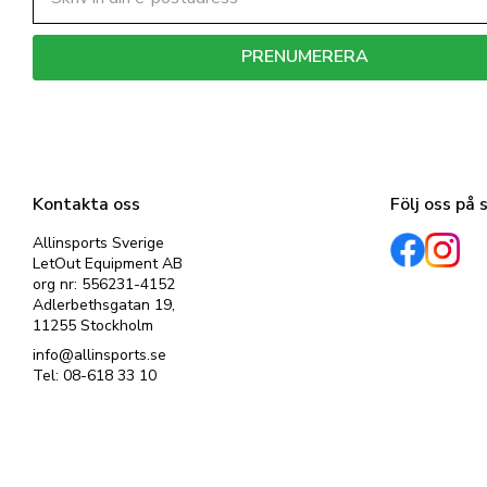
PRENUMERERA
Dina personuppgifter behandlas i enlighet med vår
integritetspolicy
.
Kontakta oss
Följ oss på 
Allinsports Sverige
LetOut Equipment AB
org nr: 556231-4152
Adlerbethsgatan 19,
11255 Stockholm
info@allinsports.se
Tel: 08-618 33 10