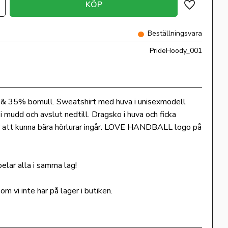
KÖP
Lägg till i 
Beställningsvara
PrideHoody_001
& 35% bomull. Sweatshirt med huva i unisexmodell
 i mudd och avslut nedtill. Dragsko i huva och ficka
för att kunna bära hörlurar ingår. LOVE HANDBALL logo på
elar alla i samma lag!
m vi inte har på lager i butiken.