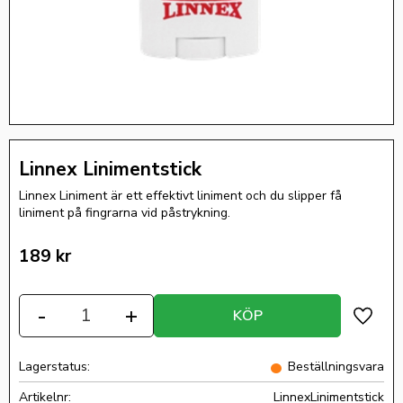
Linnex Linimentstick
Linnex Liniment är ett effektivt liniment och du slipper få
liniment på fingrarna vid påstrykning.
189
kr
Antal
-
+
KÖP
Lägg ti
Lagerstatus
Beställningsvara
Artikelnr
LinnexLinimentstick