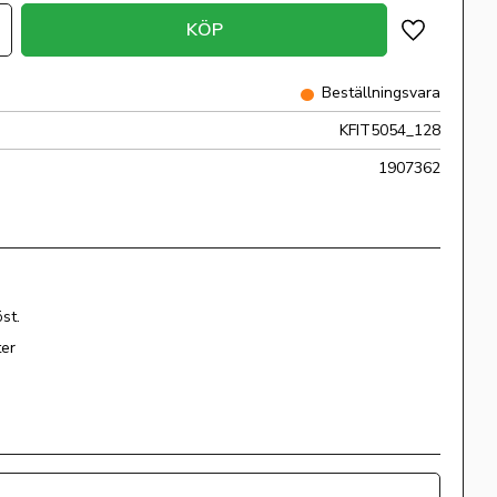
KÖP
Lägg till i 
Beställningsvara
KFIT5054_128
1907362
st.
ter