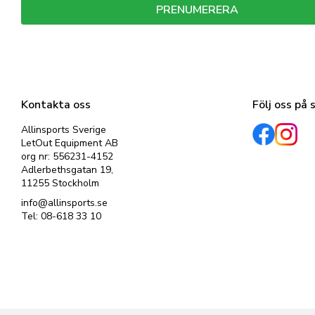
PRENUMERERA
Dina personuppgifter behandlas i enlighet med vår
integritetspolicy
.
Kontakta oss
Följ oss på 
Allinsports Sverige
LetOut Equipment AB
org nr: 556231-4152
Adlerbethsgatan 19,
11255 Stockholm
info@allinsports.se
Tel: 08-618 33 10