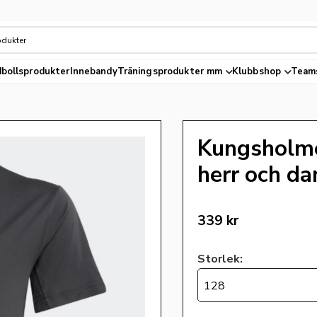
bollsprodukter
Innebandy
Träningsprodukter mm
Klubbshop
Team
Kungsholmen
herr och d
339
kr
Storlek:
128
Antal