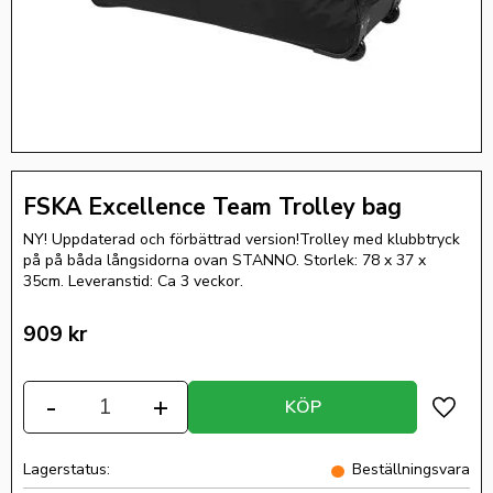
FSKA Excellence Team Trolley bag
NY! Uppdaterad och förbättrad version!Trolley med klubbtryck
på på båda långsidorna ovan STANNO. Storlek: 78 x 37 x
35cm. Leveranstid: Ca 3 veckor.
909
kr
Antal
-
+
KÖP
Lägg ti
Lagerstatus
Beställningsvara