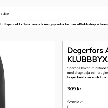
bollsprodukter
Innebandy
Träningsprodukter mm
Klubbshop
Team
Degerfors 
KLUBBBYX
Sportiga byxor i funktions
med dragkedja och dragked
höger benLeveranstid: ca 3
309
kr
Storlek: