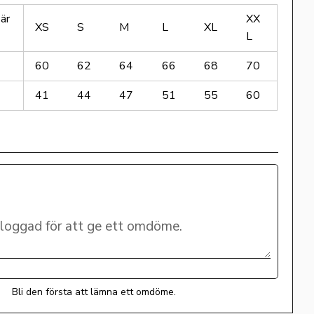
är
XX
XS
S
M
L
XL
L
60
62
64
66
68
70
41
44
47
51
55
60
Bli den första att lämna ett omdöme.