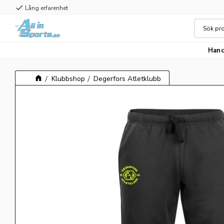
check
Lång erfarenhet
Hand
Klubbshop
Degerfors Atletklubb