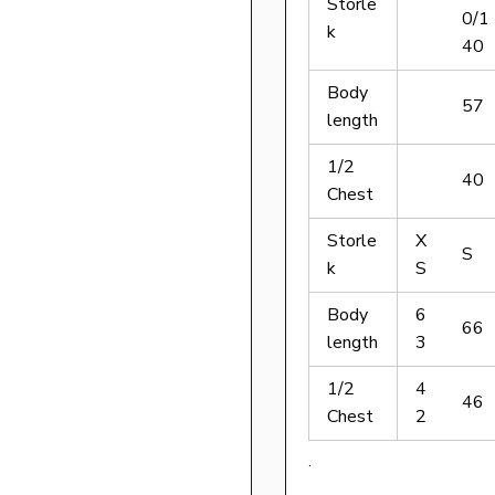
Storle
0/1
k
40
Body
57
length
1/2
40
Chest
Storle
X
S
k
S
Body
6
66
length
3
1/2
4
46
Chest
2
.
.