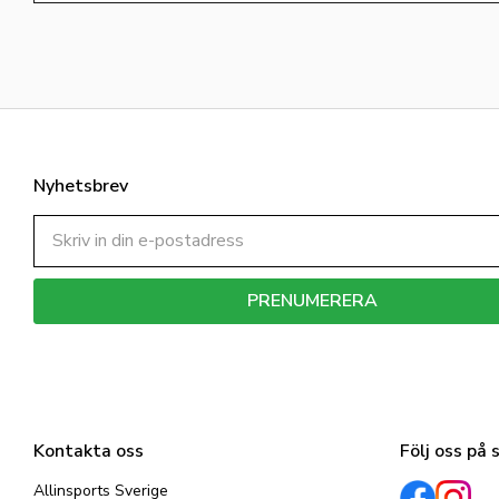
Nyhetsbrev
PRENUMERERA
Dina personuppgifter behandlas i enlighet med vår
integritetspolicy
.
Kontakta oss
Följ oss på 
Allinsports Sverige