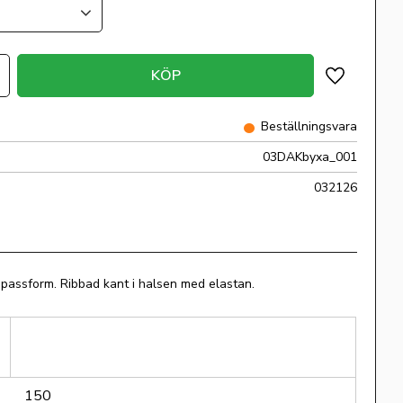
KÖP
Lägg till i 
Beställningsvara
03DAKbyxa_001
032126
 passform. Ribbad kant i halsen med elastan.
150