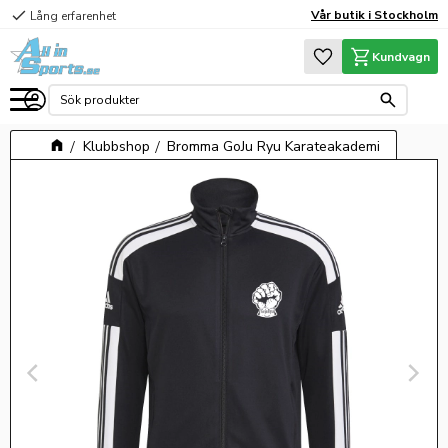
check
Vår butik i Stockholm
Lång erfarenhet
Meny
Favoriter
Kundvagn
Klubbshop
Bromma GoJu Ryu Karateakademi