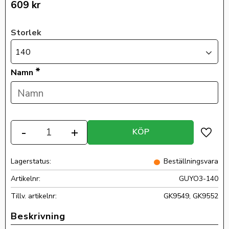
609
kr
Storlek
140
*
Namn
Antal
-
+
KÖP
Lägg ti
Lagerstatus
Beställningsvara
Artikelnr
GUYO3-140
Tillv. artikelnr
GK9549, GK9552