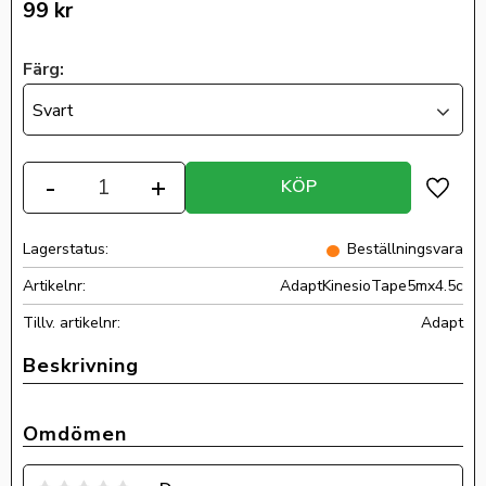
99
kr
Färg:
Svart
Antal
-
+
KÖP
Lägg ti
Lagerstatus
Beställningsvara
Artikelnr
AdaptKinesioTape5mx4.5c
Tillv. artikelnr
Adapt
Omdömen