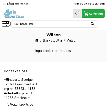
check
Vår butik i Stockholm
Lång erfarenhet
Meny
Favoriter
Kundvagn
Wilson
Basketbollar
Wilson
Inga produkter hittades.
Kontakta oss
Allinsports Sverige
LetOut Equipment AB
org nr: 556231-4152
Adlerbethsgatan 19,
11255 Stockholm
info@allinsports.se