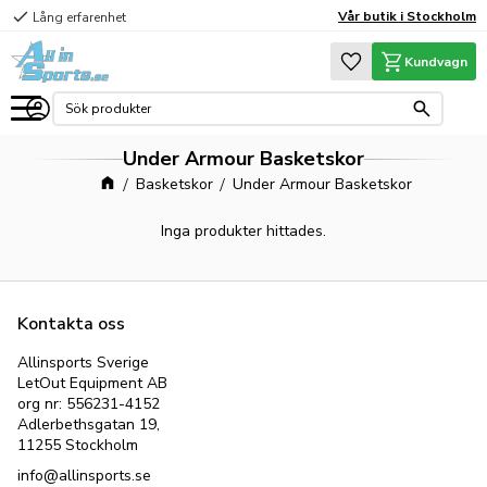
check
Vår butik i Stockholm
Lång erfarenhet
Meny
Favoriter
Kundvagn
Under Armour Basketskor
Basketskor
Under Armour Basketskor
Inga produkter hittades.
Kontakta oss
Allinsports Sverige
LetOut Equipment AB
org nr: 556231-4152
Adlerbethsgatan 19,
11255 Stockholm
info@allinsports.se