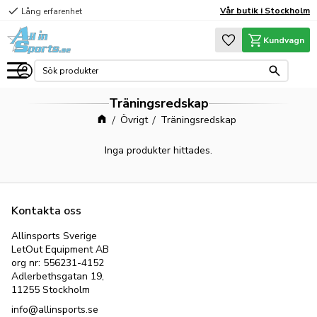
check
Vår butik i Stockholm
Lång erfarenhet
Meny
Favoriter
Kundvagn
Träningsredskap
Övrigt
Träningsredskap
Inga produkter hittades.
Kontakta oss
Allinsports Sverige
LetOut Equipment AB
org nr: 556231-4152
Adlerbethsgatan 19,
11255 Stockholm
info@allinsports.se