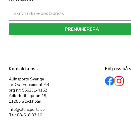
PRENUMERERA
Dina personuppgifter behandlas i enlighet med vår
integritetspolicy
.
Kontakta oss
Följ oss på 
Allinsports Sverige
LetOut Equipment AB
org nr: 556231-4152
Adlerbethsgatan 19,
11255 Stockholm
info@allinsports.se
Tel: 08-618 33 10