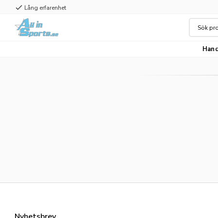
check
Lång erfarenhet
Hand
Nyhetsbrev