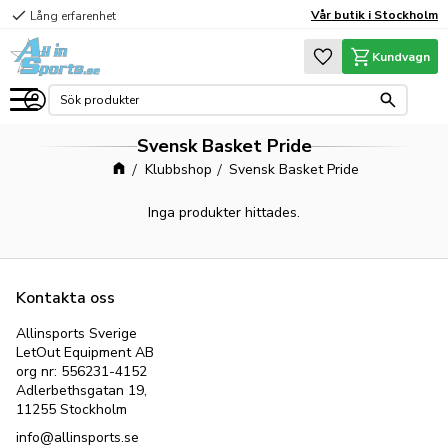
check
Vår butik i Stockholm
Lång erfarenhet
Meny
Favoriter
Kundvagn
Svensk Basket Pride
Klubbshop
Svensk Basket Pride
Inga produkter hittades.
Kontakta oss
Allinsports Sverige
LetOut Equipment AB
org nr: 556231-4152
Adlerbethsgatan 19,
11255 Stockholm
info@allinsports.se