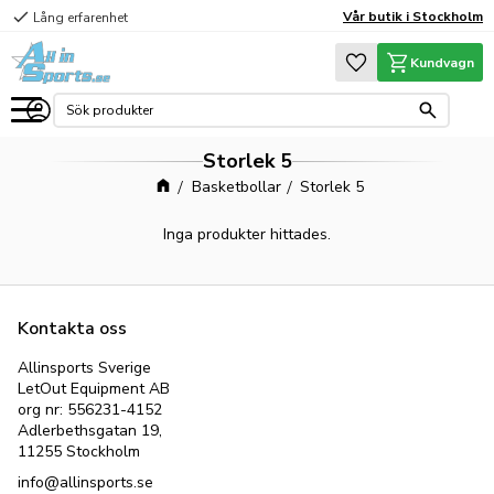
check
Vår butik i Stockholm
Lång erfarenhet
Meny
Favoriter
Kundvagn
Storlek 5
Basketbollar
Storlek 5
Inga produkter hittades.
Kontakta oss
Allinsports Sverige
LetOut Equipment AB
org nr: 556231-4152
Adlerbethsgatan 19,
11255 Stockholm
info@allinsports.se