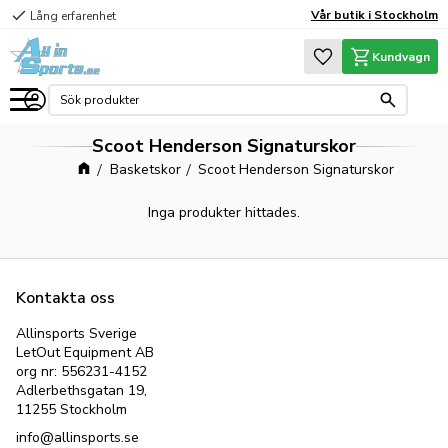
check
Vår butik i Stockholm
Lång erfarenhet
Meny
Favoriter
Kundvagn
Scoot Henderson Signaturskor
Basketskor
Scoot Henderson Signaturskor
Inga produkter hittades.
Kontakta oss
Allinsports Sverige
LetOut Equipment AB
org nr: 556231-4152
Adlerbethsgatan 19,
11255 Stockholm
info@allinsports.se