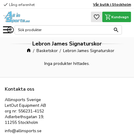
check
Vår butik i Stockholm
Lång erfarenhet
Meny
Favoriter
Kundvagn
Lebron James Signaturskor
Basketskor
Lebron James Signaturskor
Inga produkter hittades.
Kontakta oss
Allinsports Sverige
LetOut Equipment AB
org nr: 556231-4152
Adlerbethsgatan 19,
11255 Stockholm
info@allinsports.se