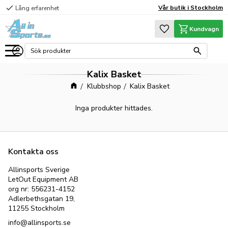
check
Vår butik i Stockholm
Lång erfarenhet
Meny
Favoriter
Kundvagn
Kalix Basket
Klubbshop
Kalix Basket
Inga produkter hittades.
Kontakta oss
Allinsports Sverige
LetOut Equipment AB
org nr: 556231-4152
Adlerbethsgatan 19,
11255 Stockholm
info@allinsports.se